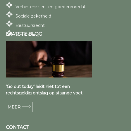
Verbintenissen- en goederenrecht
Sociale zekerheid
Bestuursrecht
LAATSTE BLOG
Vereffening
‘Go out today’ leidt niet tot een
rechtsgeldig ontslag op staande voet
MEER
CONTACT