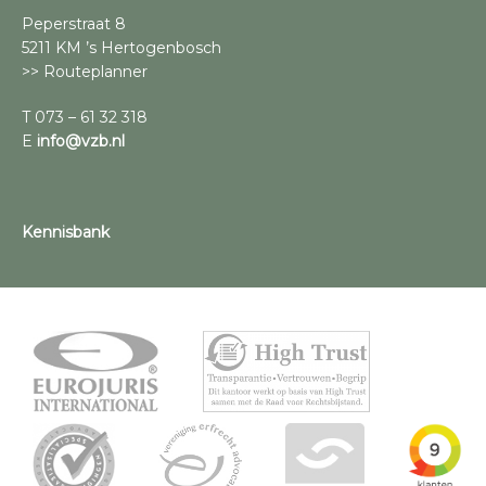
Peperstraat 8
5211 KM ’s Hertogenbosch
>> Routeplanner
T 073 – 61 32 318
E
info@vzb.nl
Kennisbank