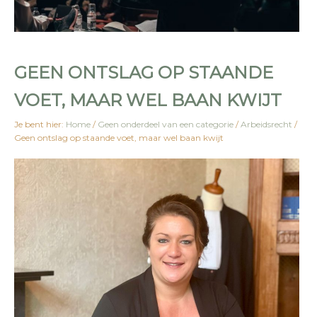
GEEN ONTSLAG OP STAANDE
VOET, MAAR WEL BAAN KWIJT
Je bent hier:
Home
/
Geen onderdeel van een categorie
/
Arbeidsrecht
/
Geen ontslag op staande voet, maar wel baan kwijt