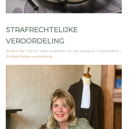
STRAFRECHTELIJKE
VEROORDELING
Je bent hier:
Home
/
Geen onderdeel van een categorie
/
Arbeidsrecht
/
Strafrechtelijke veroordeling