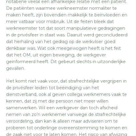
notabene veelal een afhankelijke relatie met een patiënt.
De patiënten waarmee werkneemster normaliter te
maken heeft, zijn bovendien makkelijk te beïnvloeden en
meer vatbaar voor misbruik. Uit de feiten bleek dat
werkneemster tot dat soort manipulatieve gedragingen
in de privésfeer in staat was. Daaruit werd geconcludeerd
dat herhaling van het gedrag op de werkvloer goed
denkbaar was. Wat ook meegewogen heeft is het feit
dat het OM, uit eigen beweging, de werkgever
geïnformeerd heeft. Dit gebeurt slechts in uitzonderlijke
gevallen.
Het komt niet vaak voor, dat strafrechtelijke vergrijpen in
de privésfeer leiden tot beëindiging van het
dienstverband, ook al geven collega werknemers vaak te
kennen, dat zij met die persoon niet meer willen
samenwerken. Wil een werkgever dan toch afscheid
nemen van zo’n werknemer vanwege de strafrechtelijke
veroordeling, dan kan ik alleen maar adviseren om te
proberen tot onderlinge overeenstemming te komen en
de zaak niet voor te laten komen. Het risico van afwijzing