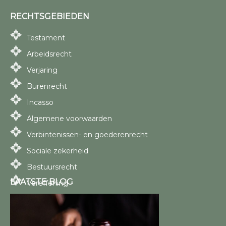
RECHTSGEBIEDEN
Testament
Arbeidsrecht
Verjaring
Burenrecht
Incasso
Algemene voorwaarden
Verbintenissen- en goederenrecht
Sociale zekerheid
Bestuursrecht
LAATSTE BLOG
Vereffening