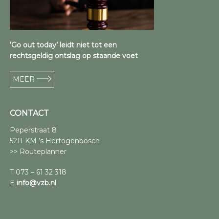
‘Go out today’ leidt niet tot een
rechtsgeldig ontslag op staande voet
MEER
CONTACT
Peperstraat 8
5211 KM ’s Hertogenbosch
>> Routeplanner
T 073 – 61 32 318
E
info@vzb.nl