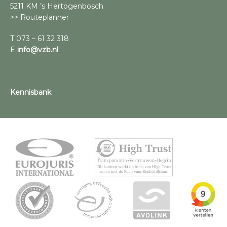
5211 KM ’s Hertogenbosch
>> Routeplanner
T 073 – 61 32 318
E
info@vzb.nl
Kennisbank