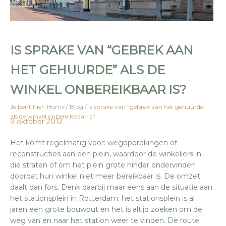
IS SPRAKE VAN “GEBREK AAN
HET GEHUURDE” ALS DE
WINKEL ONBEREIKBAAR IS?
Je bent hier:
Home
/
Blog
/
Is sprake van “gebrek aan het gehuurde”
als de winkel onbereikbaar is?
9 oktober 2012
Het komt regelmatig voor: wegopbrekingen of
reconstructies aan een plein, waardoor de winkeliers in
die straten of om het plein grote hinder ondervinden
doordat hun winkel niet meer bereikbaar is. De omzet
daalt dan fors. Denk daarbij maar eens aan de situatie aan
het stationsplein in Rotterdam: het stationsplein is al
jaren een grote bouwput en het is altijd zoeken om de
weg van en naar het station weer te vinden. De route