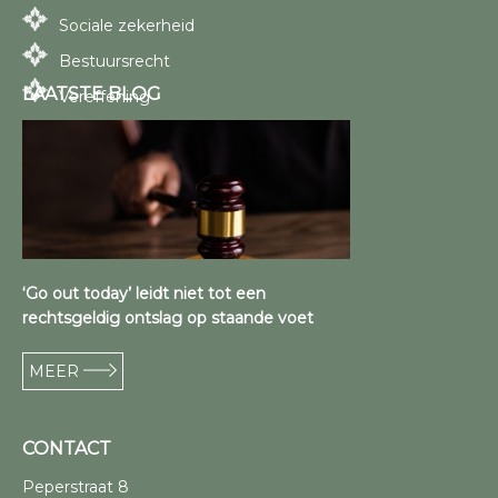
Sociale zekerheid
Bestuursrecht
LAATSTE BLOG
Vereffening
‘Go out today’ leidt niet tot een
rechtsgeldig ontslag op staande voet
MEER
CONTACT
Peperstraat 8