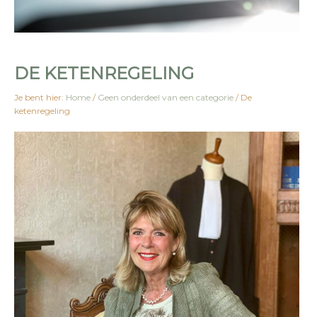
DE KETENREGELING
Je bent hier:
Home
/
Geen onderdeel van een categorie
/
De
ketenregeling