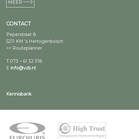
MEER
CONTACT
Peperstraat 8
5211 KM ’s Hertogenbosch
>> Routeplanner
T 073 – 61 32 318
E
info@vzb.nl
Kennisbank