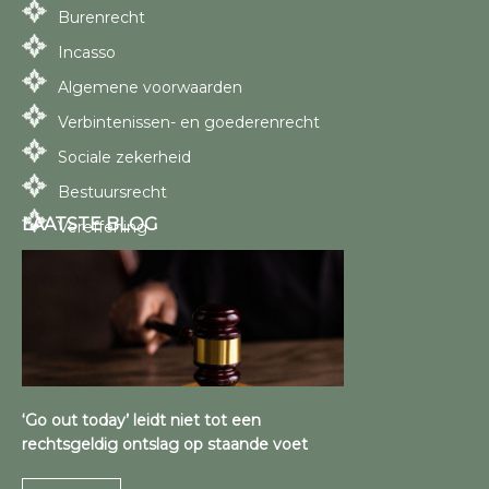
Burenrecht
Incasso
Algemene voorwaarden
Verbintenissen- en goederenrecht
Sociale zekerheid
Bestuursrecht
LAATSTE BLOG
Vereffening
‘Go out today’ leidt niet tot een
rechtsgeldig ontslag op staande voet