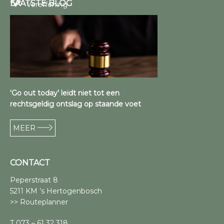
LAATSTE BLOG
Vereffening
‘Go out today’ leidt niet tot een
rechtsgeldig ontslag op staande voet
MEER
CONTACT
Peperstraat 8
5211 KM ’s Hertogenbosch
>> Routeplanner
T 073 – 61 32 318