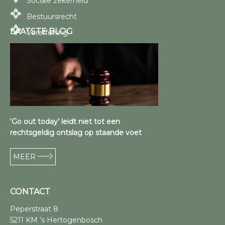
Sociale zekerheid
Bestuursrecht
LAATSTE BLOG
Vereffening
‘Go out today’ leidt niet tot een
rechtsgeldig ontslag op staande voet
MEER
CONTACT
Peperstraat 8
5211 KM ’s Hertogenbosch