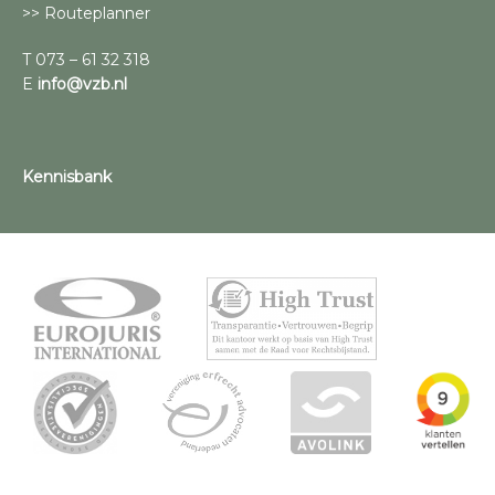
>> Routeplanner
T 073 – 61 32 318
E
info@vzb.nl
Kennisbank