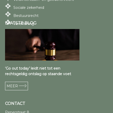
Sociale zekerheid
Bestuursrecht
LAATSTE BLOG
Vereffening
‘Go out today’ leidt niet tot een
rechtsgeldig ontslag op staande voet
MEER
CONTACT
Peperstraat 8