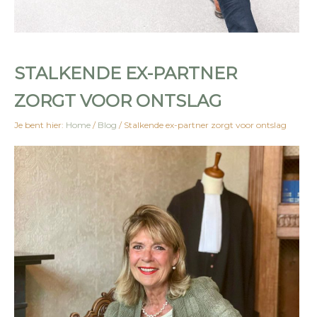
STALKENDE EX-PARTNER
ZORGT VOOR ONTSLAG
Je bent hier:
Home
/
Blog
/
Stalkende ex-partner zorgt voor ontslag