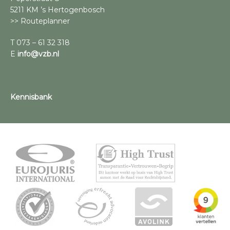
5211 KM ’s Hertogenbosch
>> Routeplanner
T 073 – 61 32 318
E
info@vzb.nl
Kennisbank