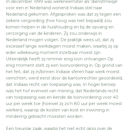
In december 1999 was werkneemster als ‘dienstmeisje’
voor een in Nederland wonend Indiaas stel naar
Nederland gekomen. Afgesproken was dat zij tegen een
zekere vergoeding (hoe hoog was niet bepaald) zou
komen helpen in de huishouding en bij de opvang en
verzorging van de kinderen. Zij zou onderwijs in
Nederland mogen volgen. De praktijk wees uit, dat zij
excessief lange werkdagen moest maken, waarbij zij op
ieder willekeurig moment inzetbaar moest zijn.
Uiteindelijk heeft zij nimmer enig loon ontvangen Op
enig moment stelt zij een loonvordering in. Op grond van
het feit, dat zij in/binnen Indiase sferen haar werk moest
verrichten, werd eerst door de kantonrechter geoordeeld,
dat Indiaas recht van toepassing was. In hoger beroep
was het hof evenwel van mening, dat Nederlands recht
van toepassing was en kende de loonvordering voor 40
uur per week toe (hoewel zij zo’n 80 uur per week moest
werken), waarop de kosten van kost en inwoning in
mindering gebracht moesten worden.
Een treurige zaak, waarbij het niet echt ging over de