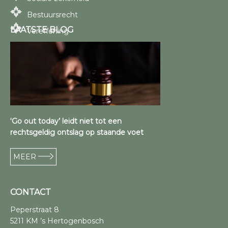
Bestuursrecht
LAATSTE BLOG
Vereffening
‘Go out today’ leidt niet tot een
rechtsgeldig ontslag op staande voet
MEER
CONTACT
Peperstraat 8
5211 KM ’s Hertogenbosch