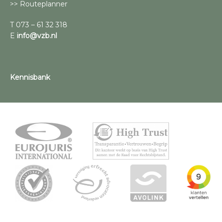
>> Routeplanner
T 073 – 61 32 318
E
info@vzb.nl
Kennisbank