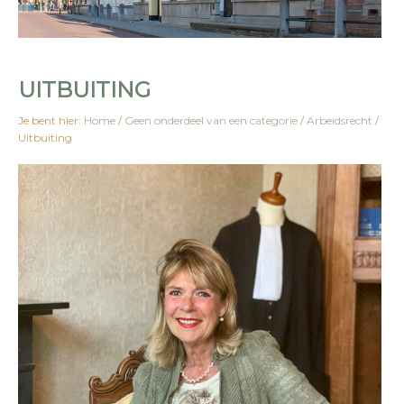
UITBUITING
Je bent hier:
Home
/
Geen onderdeel van een categorie
/
Arbeidsrecht
/
Uitbuiting